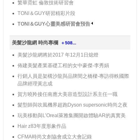
繁華霓虹 倫敦技術研習會
TONI＆GUY研習精彩片段
TONI＆GUY心靈美感研習會預告
美髮沙龍網 時尚專欄
＋508...
美髮沙龍網將於2017 年12月1日熄燈
佈建美髮產業基礎工程的女中豪傑-李秀娟
行銷人員是架構沙龍與品牌間之橋樑-專訪得軼國際
品牌經理黃志成
賀方曉羚接任南應大美容造型設計系主任一職
髮型師與吹風機界超跑Dyson supersonic時尚之夜
玩美移動與L’Oreal萊雅集團開啟體驗AR的真實美
Hair z83年度形象作品
CFMA時尚文創協會成立大會記錄