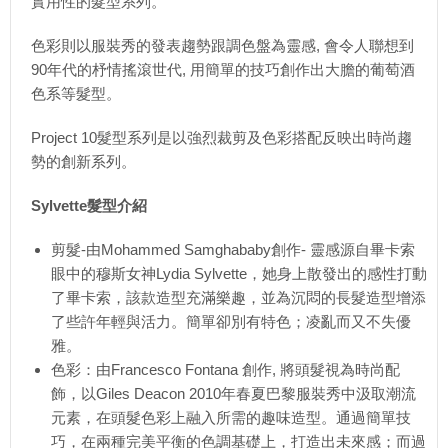
實用性的髮型系列。
色彩則以服裝秀的發表趨勢跟調色盤為靈感, 會令人聯想到
90年代的杼情搖滾世代, 用簡單的技巧創作出大膽的葡萄酒
色系等髮型。
Project 10髮型系列是以強烈裁剪及色彩搭配反映出時尚趨
勢的創新系列。
Sylvette髮型介紹
剪髮-由Mohammed Samghababy創作- 靈感源自畢卡索
眼中的穆斯女神Lydia Sylvette，她身上散發出的感性打動
了畢卡索，該款造型充滿樂趣，並為沉悶的長髮造型增添
了些許年輕與活力。簡單卻別有特色；凌亂而又不失優
雅。
色彩：由Francesco Fontana 創作, 將頭髮視為時尚配
飾，以Giles Deacon 2010年春夏巴黎服裝秀中汲取潮流
元素，在頭髮色彩上融入所需的趣味造型。通過簡單技
巧，在兩種完美平衡的色調基礎上，打造出未來感；而過