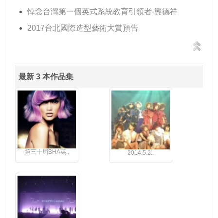
悼念台灣第一個英式系統教育引領者-龔德祥
2017台北國際造型藝術大賞預告
最新 3 本作品集
第三十屆BHA英..
2014.5.2..