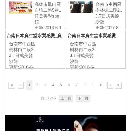
產品高貴不貴
本資生堂專
高雄市鳳山區
台南市中西區
自強二路5巷..
樹林街二段2..
仟登美學spa
J.T日式美髮
館
沙龍
更新:2016-6-1
更新:2017-8-
28
台南日本資生堂水質感燙_資
台南日本資生堂水質感燙
生堂專門店
台南市中西區
台南市中西區
樹林街二段2..
樹林街二段2..
J.T日式美髮
J.T日式美髮
沙龍
沙龍
更新:2016-6-
更新:2016-6-
24
24
1
2
3
4
5
6
7
8
9
10
頁 1 / 246
上一頁
下一頁