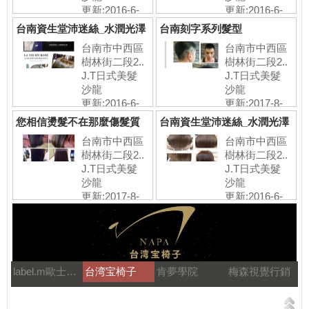
更新:2016-6-
更新:2016-6-
24
24
台南資生堂沛迷絲_水潤光澤
台南刻字系列髮型
挑染
台南市中西區
台南市中西區
樹林街二段2..
樹林街二段2..
J.T日式美髮
J.T日式美髮
沙龍
沙龍
更新:2016-6-
更新:2017-8-
24
28
您相信燙髮不在那麼傷髮質
台南資生堂沛迷絲_水潤光澤
了嗎？ #日
染髮
台南市中西區
台南市中西區
樹林街二段2..
樹林街二段2..
J.T日式美髮
J.T日式美髮
沙龍
沙龍
更新:2017-8-
更新:2016-6-
28
24
label.m歐士特國際
台湾宝椅子
肯夢學院
梅森視覺行銷