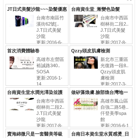
JT日式美髮沙龍~~~染髮優惠
台南資生堂_漸變色染髮
NT.
台南市南區竹
台南市中西區
溪街62號[..
樹林街二段2..
J.T日式美髮
J.T日式美髮
沙龍
沙龍
更新:2016-6-
更新:2017-8-
24
28
首次消費體驗卷
Qzzy頭皮肌膚檢測
高雄市左營區
新北市三重區
裕誠路340..
光復路一段8..
SOSA
Qzzy頭皮肌
更新:2016-1-
膚檢測
14
更新:2017-3-
10
台南資生堂水潤光澤染並護
做矽藻煥膚.臉部煥台灣地一
髮體_優希子
品牌..強
台南市中西區
高雄市鳳山區
樹林街二段2..
自強二路5巷..
J.T日式美髮
仟登美學spa
沙龍
館
更新:2017-8-
更新:2016-6-1
28
賣海綿微只是一套醫美等級
台南日本資生堂水質感燙_日