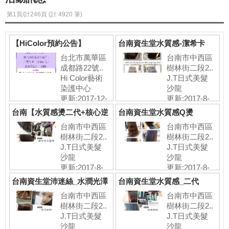
第1頁/計246頁 (計 4920 筆)
【HiColor預約公告】
台南資生堂水質感-潔希卡
台北市萬華區
台南市中西區
成都路22號..
樹林街二段2..
Hi Color藝術
J.T日式美髮
染護中心
沙龍
更新:2017-12-
更新:2017-8-
1
28
台南【水質感燙二代+核心逆
台南資生堂水質感Q燙
損七劑式護
台南市中西區
台南市中西區
樹林街二段2..
樹林街二段2..
J.T日式美髮
J.T日式美髮
沙龍
沙龍
更新:2017-8-
更新:2017-8-
28
28
台南資生堂沛迷絲_水潤光澤
台南資生堂水質感_二代
染
台南市中西區
台南市中西區
樹林街二段2..
樹林街二段2..
J.T日式美髮
J.T日式美髮
沙龍
沙龍