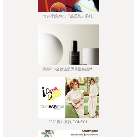
肯邦學院2022「感受美」系列..
肯邦ICS全效溫塑燙秀髮修護精..
2021覺知真我 CONSCI..