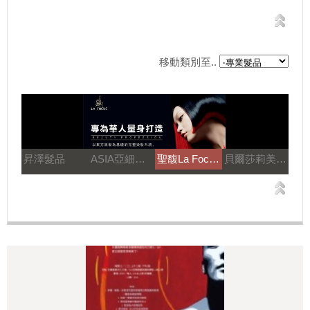
移動類別至..
昇澤髮品
ASIA亞細亞溫塑機
聖馥La Focus
貝爾莎莉美髮美容補習