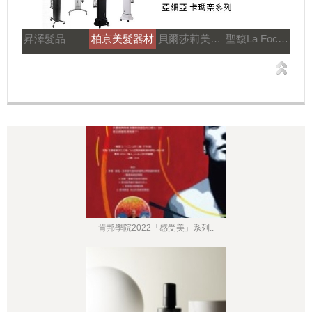
昇澤髮品
柏京美髮器材
貝爾莎莉美髮美容補習
聖馥La Focus
肯邦學院2022「感受美」系列..