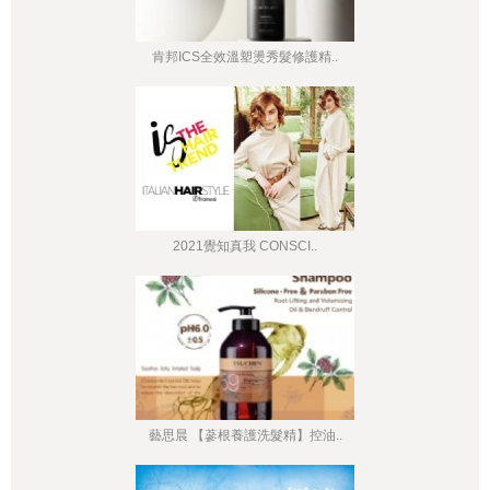
肯邦ICS全效溫塑燙秀髮修護精..
2021覺知真我 CONSCI..
藝思晨 【蔘根養護洗髮精】控油..