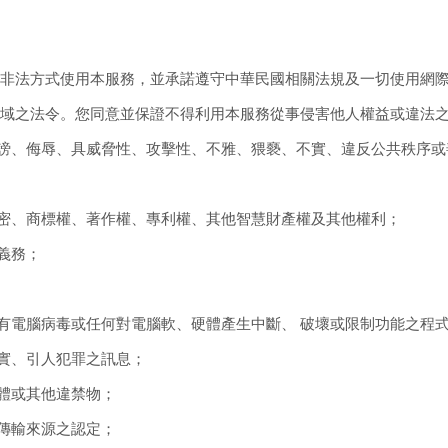
非法方式使用本服務，並承諾遵守中華民國相關法規及一切使用網
域之法令。您同意並保證不得利用本服務從事侵害他人權益或違法
任何誹謗、侮辱、具威脅性、攻擊性、不雅、猥褻、不實、違反公共秩序
業秘密、商標權、著作權、專利權、其他智慧財產權及其他權利；
密義務；
何含有電腦病毒或任何對電腦軟、硬體產生中斷、 破壞或限制功能之程
不實、引人犯罪之訊息；
軟體或其他違禁物；
擾傳輸來源之認定；