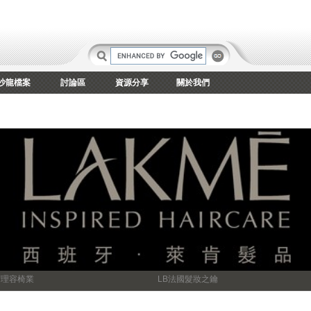
沙龍檔案
討論區
資源分享
關於我們
宏理容椅業
LB法國髮妝之鑰