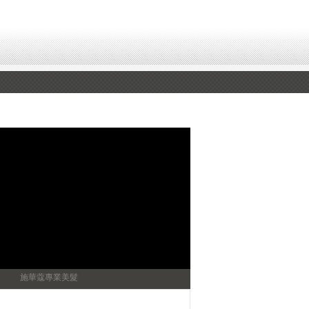
施華蔻專業美髮