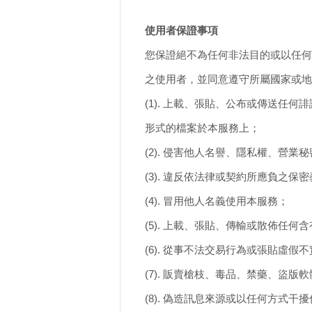
使用者保證事項
您保證絕不為任何非法目的或以任何
之使用者，並同意遵守所屬國家或地
(1). 上載、張貼、公布或傳送
形式的檔案於本服務上；
(2). 侵害他人名譽、隱私權、營
(3). 違反依法律或契約所應負之保
(4). 冒用他人名義使用本服務；
(5). 上載、張貼、傳輸或散佈任
(6). 從事不法交易行為或張貼虛假
(7). 販賣槍枝、毒品、禁藥、盜版
(8). 偽造訊息來源或以任何方式干