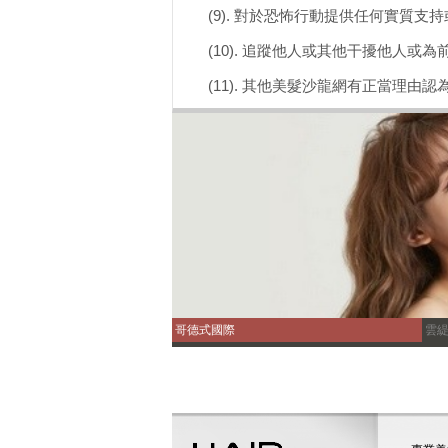
(9). 對於恐怖行動提供任何實質支
(10). 追蹤他人或其他干擾他人
(11). 其他美髮沙龍網有正當理由
哥德式國際
雲緹 