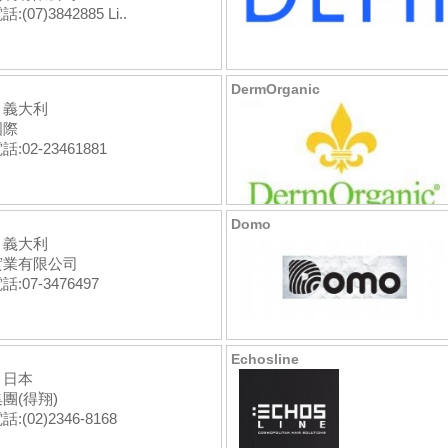
(07)3842885 Li..
DermOrganic
：義大利
國際
:02-23461881
Domo
：義大利
實業有限公司
:07-3476497
Echosline
：日本
團(得翔)
:(02)2346-8168