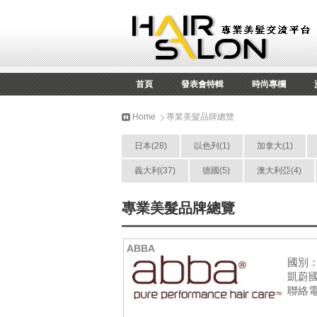
首頁
發表會特輯
時尚專欄
Home
專業美髮品牌總覽
日本(28)
以色列(1)
加拿大(1)
義大利(37)
德國(5)
澳大利亞(4)
專業美髮品牌總覽
ABBA
國別
凱蔚
聯絡電話