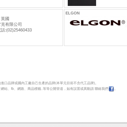
ELGON
：英國
雷克有限公司
:(02)25460433
的進口品牌或國內工廠自己生產的品牌(本單元目前不含代工品牌)。
網站、fb、網路、商品標籤..等等公開管道，如有誤置或異動請
聯絡我們
。