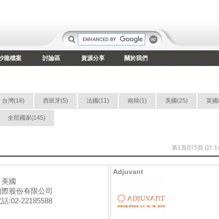
沙龍檔案
討論區
資源分享
關於我們
台灣(18)
西班牙(5)
法國(11)
南韓(1)
美國(25)
英國(
全部國家(145)
第1頁/計5頁 (計 
Adjuvant
：美國
國際股份有限公司
:02-22185588