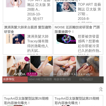
TOP ART 造藝
雜誌 亞太版 第
雜誌 亞太版 第
28期 A..
27期 ..
2016-10-
2016-8-
25 閱:977
5 閱:952
澳洲美髮大師來台親授 髮型趨勢
NOISE 近距離技術研習會 門票
研習會
限量搶購中！
澳洲美髮大師
想要被啓發靈
Tracey擁有難
感嗎？想要喚
得的激勵他人
起你那被冷漠
的天賦..
已久的創作熱..
2016-7-
2016-6-
20 閱:1034
22 閱:1023
肯夢學院
label.m歐士特國際
梅森視覺行銷
台灣品設計
TopArt亞太版髮型誌第26期精
TopArt亞太版髮型誌第25期精
彩內容搶先曝光！
彩內容搶先曝光！