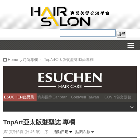
Home
時尚專欄
TopArt亞太版髮型誌 時尚專欄
ESUCHEN藝思晨
肯邦國際Canbran
Goldwell Taiwan
GOVIN郭文髮藝
TopArt亞太版髮型誌 專欄
第1頁/計3頁 (計 46 筆) 序：
活動日期
點閱次數