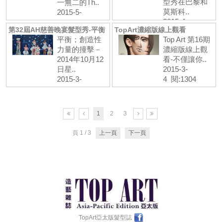
型秀在巴黎和
一無二的Th..
莫斯科..
2015-5-
2015-4-
12 閱:1611
第32屆AH慈善晚宴髮型秀-平衡
TopArt濃縮版線上觀看
8 閱:1757
平衡；創造性
Top Art 第16期
力量的撞擊－
濃縮版線上觀
2014年10月12
看-不僅讓你..
日星..
2015-3-
2015-3-
4 閱:1304
11 閱:2538
1
2
3
頁 1 / 3
上一頁
下一頁
TopArt亞太版髮型誌