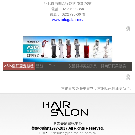
台北市內湖區行愛路78巷28號
電話：02-27903368
傳真：(02)2795-6979
www.edugaia.com/
ASIA亞細亞溫塑機
聖馥La Focus
艾髮貝得美髮系列
貝爾莎莉美髮美容補習
本網頁皆為歷史資料，本網站已停止更新了。
專業美髮資訊平台
美髮沙龍網1997-2017
All Rights Reserved.
E-Mail：
service@hairsalon.com.tw