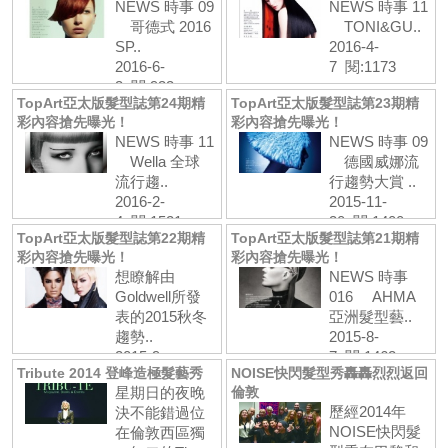
NEWS 時事 09
NEWS 時事 11
哥德式 2016
TONI&GU..
SP..
2016-4-
2016-6-
7 閱:1173
3 閱:933
TopArt亞太版髮型誌第24期精
TopArt亞太版髮型誌第23期精
彩內容搶先曝光！
彩內容搶先曝光！
NEWS 時事 11
NEWS 時事 09
Wella 全球
德國威娜流
流行趨..
行趨勢大賞 ..
2016-2-
2015-11-
4 閱:1521
30 閱:1400
TopArt亞太版髮型誌第22期精
TopArt亞太版髮型誌第21期精
彩內容搶先曝光！
彩內容搶先曝光！
想瞭解由
NEWS 時事
Goldwell所發
016 AHMA
表的2015秋冬
亞洲髮型藝..
趨勢..
2015-8-
2015-9-
7 閱:1462
Tribute 2014 登峰造極髮藝秀
NOISE快閃髮型秀轟轟烈烈返回
24 閱:1271
星期日的夜晚
倫敦
歷經2014年
決不能錯過位
NOISE快閃髮
在倫敦西區獨