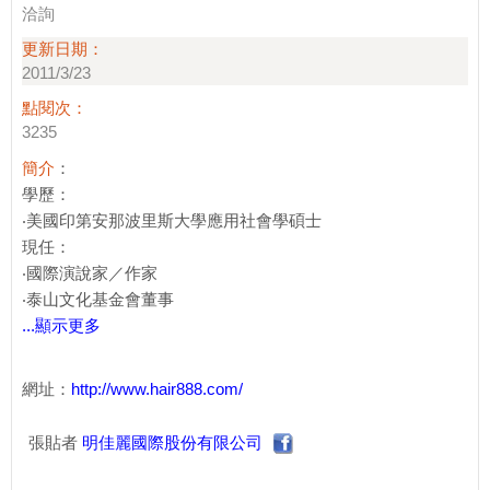
洽詢
更新日期：
2011/3/23
點閱次：
3235
簡介
：
學歷：
‧美國印第安那波里斯大學應用社會學碩士
現任：
‧國際演說家／作家
‧泰山文化基金會董事
...顯示更多
網址：
http://www.hair888.com/
張貼者
明佳麗國際股份有限公司