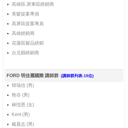
高雄區.屏東區經銷商
美髮提案專員
高屏區提案專員
高雄經銷商
花蓮區髮品經銷
台北縣經銷商
FORD 明佳麗國際 講師群
(講師群列表-15位)
韓瑞信 (男)
熊谷 (男)
林愷恩 (女)
Kent (男)
戴晨志 (男)