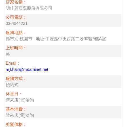
店家名稱：
明佳麗國際股份有限公司
公司電話：
03-4944231
服務地點：
縣市別:桃園市 地址:中壢區中央西路二段30號9樓A室
上班時間：
略
Email：
mjl.hair@msa.hinet.net
服務方式：
預約式
休息日：
請來店(電)洽詢
基本消費：
請來店(電)洽詢
剪髮價格：