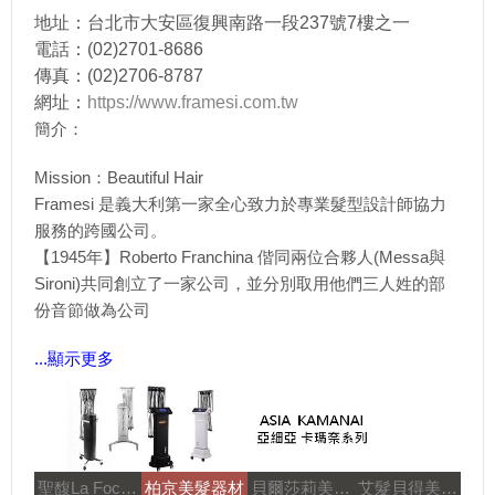
地址：台北市大安區復興南路一段237號7樓之一
電話：(02)2701-8686
傳真：(02)2706-8787
網址：
https://www.framesi.com.tw
簡介：
Mission：Beautiful Hair
Framesi 是義大利第一家全心致力於專業髮型設計師協力
服務的跨國公司。
【1945年】Roberto Franchina 偕同兩位合夥人(Messa與
Sironi)共同創立了一家公司，並分別取用他們三人姓的部
份音節做為公司
...顯示更多
聖馥La Focus
柏京美髮器材
貝爾莎莉美髮美容補習
艾髮貝得美髮系列