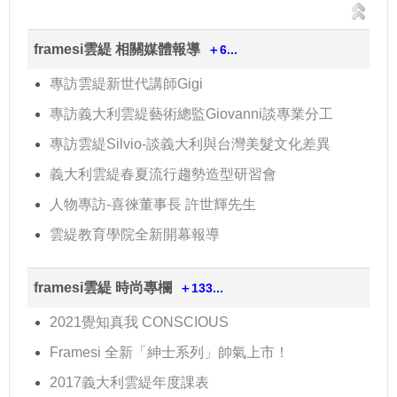
framesi雲緹 相關媒體報導
＋6...
專訪雲緹新世代講師Gigi
專訪義大利雲緹藝術總監Giovanni談專業分工
專訪雲緹Silvio-談義大利與台灣美髮文化差異
義大利雲緹春夏流行趨勢造型研習會
人物專訪-喜徠董事長 許世輝先生
雲緹教育學院全新開幕報導
framesi雲緹 時尚專欄
＋133...
2021覺知真我 CONSCIOUS
Framesi 全新「紳士系列」帥氣上市！
2017義大利雲緹年度課表