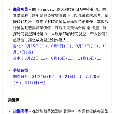
商業剪染
－由 Framesi 義大利技術研發中心所設計的
進階課程，將剪髮與染髮雙管齊下，以跳躍式的思考、多
變取代刻板，讓您了解時尚髮型結構與色彩創作，掌握流
行髮型動態與商業價值，課程中完美結合剪‧染‧造型，發
揮時尚髮型獨特魅力，呈現最IN的時尚髮型，帶入沙龍引
起話題，讓您成為髮型創作達人。
台北：3月15日(二)、8月9日(二)、9月13日(二)、11
月17日(四)
台中：3月22日(二)、8月16日(二)、11月15日(二)
剪染造型
開課日期：3月24日(四)、4月21日(四)、7月20日
(三)、9月7日(三)
染髮班
染髮高手
－在沙龍競爭激烈的環境中，本課程提供專業染