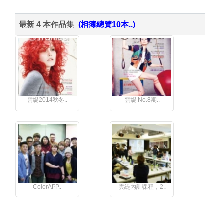
最新 4 本作品集
(相簿總覽10本..)
雲緹2014秋冬..
雲緹 No.8期..
ColorAPP..
雲緹內訓課程，2..