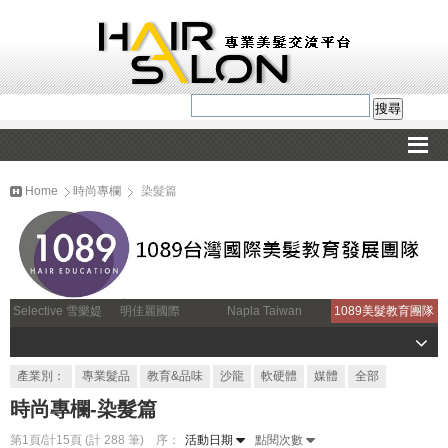
Home
時尚專欄
染髮篇
Selective 雪樂媞
明佳麗國際
Napla Taiwan
1089美髮教育團隊
產業別：
專業髮品
教育&品味
沙龍
軟硬體
媒體
全部
時尚專欄-染髮篇
第1頁/計15頁 (計 288 筆) 序：
活動日期
點閱次數