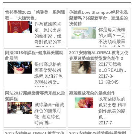
肯邦學院2022「感受美」系列課
你聽過Low Shampoo輕起泡洗
程－「大膽玩色」
髮精嗎？浴髮新革命，更溫柔的
作為被國際肯
洗髮精
你是每天洗頭
定、原民出身
的人嗎？一天
的藝術家，優
不洗頭就嚴重
哥對色彩的掌..
出油，或者是..
2022-2-17
阿法2018年課程~健康與美麗就
2017安德魯&LOREAL教育大使
2021-8-6
此展開
春夏趨勢仙氣髮型髮色創作-2
提供高規格的
2017安德魯
專業染髮技術
&LOREAL教..
課程,以流行色
2017-8-
彩與技術染..
13 閱:945
2017-11-
阿法2017藏綠染膏專業系統化染
宛若綻放花朵的髮色創作
26 閱:108
髮課程
以花朵綻放的
藏綠染膏~蘊藏
色彩出發 精準
綠色的無限可
創作絕美的髮
能--創造綠色
色 ..
時尚 擁..
2017-7-
2017-8-
12 閱:363
2017安德魯&LOREAL教育大使
2017安德魯VS萊雅藝特秀髮型