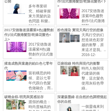
公開
作/法式微捲髮型/乾燥花髮色<下
多年專業研
>
2017安徳魯迷
究、精確掌握
漾紫/8色趨勢
東方黑髮的染
創作/法式微捲
色問題 和樂..
髮型..
2017-2-
2017安徳魯迷漾霧紫4色(趨勢創
粉色撞染 實現天馬行空的想像
2017-2-
14 閱:1244
作)/法式微捲髮型/乾燥花髮色<
天馬行空的幻
9 閱:2183
上>
想造就色彩穿
2017安徳魯迷
越的衝擊，原
漾霧紫4色(趨
來這才是我。..
勢創作)/法式微
2016-12-
捲..
21 閱:898
揉進成熟與童趣的鉑白色七零年
亞麻棕綠 時尚與現代的衝擊
2017-1-
代
時尚人物與現
26 閱:1650
當初構思的時
代建築的衝
候、是以七零
擊，這次髮色
年代跟白色髮
使用灰棕色帶
色做融合，而..
綠..
2016-12-
2016-12-
破曉金棕-明亮與質感並存
深邃森墨綠 在自然的色調裡憶起
16 閱:535
12 閱:766
渡假的概念：
你的自然
一個靈魂來到
時尚度極高的