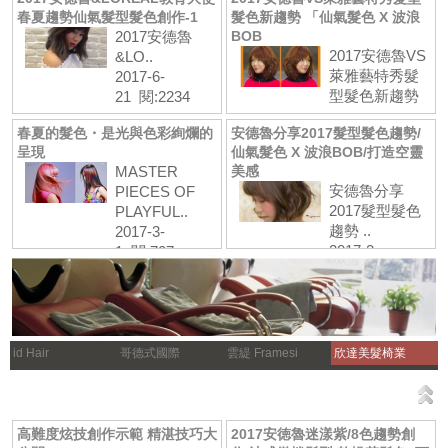
12 閱:330
春夏趨勢仙氣髮型髮色創作-1
髮色新趨勢 「仙氣髮色 X 波浪
2017安德魯
BOB
2017安德魯VS
&LO..
萊雅藝特秀髮
2017-6-
型髮色新趨勢
21 閱:2234
..
春夏的髮色・是光與色彩絢爛的
安德魯分享2017髮型髮色趨勢/
2017-4-
呈現
仙氣髮色 X 波浪BOB/打造空靈
9 閱:2481
MASTER
美感
安德魯分享
PIECES OF
2017髮型髮色
PLAYFUL..
趨勢 ..
2017-3-
2017-2-
1 閱:707
27 閱:2163
id Hair
哥德式國際
雲緹 Framesi
欣達美髮椅業
高難度炫技創作示範 精湛技巧大
2017安徳魯迷漾紫/8色趨勢創