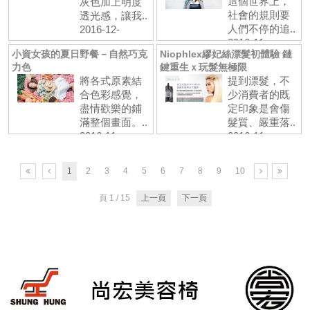
這個世界上，
灰色加上明度
社會的規則要
透光感，讓我..
人們不停的追..
2016-12-
2016-11-
6 閱:569
小資女孩的夏日野餐－自然巧克
Niophlex繆妃絲漂髮初體驗 鏈
17 閱:711
力色
鍵重生ｘ玩髮無極限
將各式原素結
提到漂髮，不
合色彩感覺，
少消費者的既
盡情歡樂的鋪
定印象是會傷
滿整個畫面。..
髮質、嚴重落..
2016-11-
2016-11-
8 閱:654
8 閱:1100
1
2
3
4
5
6
7
8
9
10
頁 1 / 15
上一頁
下一頁