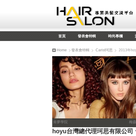
首頁
發表會特輯
時尚專欄
Home
發表會特輯
Carist珂思
2013年
肯夢學院
梅
hoyu台灣總代理珂思有限公司