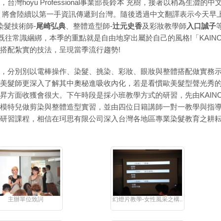
，台灣hoyu Professional事業部長鈴本 充樹，接著以稍為生
作後，將會陸續以第一手資訊傳遞到台灣。隨後透過中文翻譯表示今天
染髮技術師-
尾崎弘典
、整體造型師-
辻元史香
及彩妝教學師
入口誠子
既往常識綑綁，本季的重點就是自由地穿出屬於自己的風格!「KAI
搭配紮實的技法，呈現當季流行趨勢!
，分別別以電棒操作、染髮、挑染、彩妝、眼妝與整體搭配做實務
美髮師更深入了解其中奧秘進吸收內化，若是看慣歐美髮型聲光秀
昇方面收獲會很大。下午時段是採小班教學方式的研習，先由KAIN
模特兒做剪染與整體造型實習，並由四位日籍講師一對一教學與指
研習課程，相信在珂思有限公司深入台灣各地區專業染髮教育之耕
主辦單位致詞
幻燈片教學-女性風采之構..