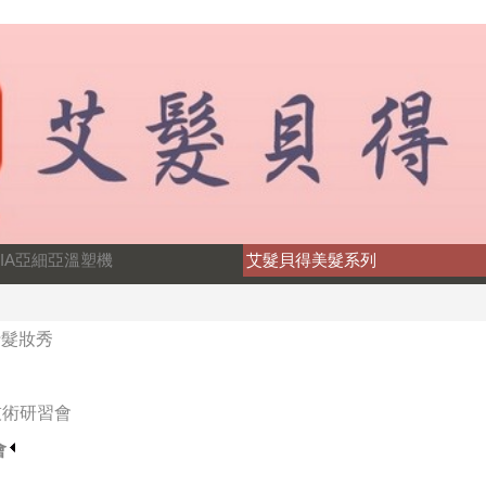
SIA亞細亞溫塑機
艾髮貝得美髮系列
行髮妝秀
技術研習會
會