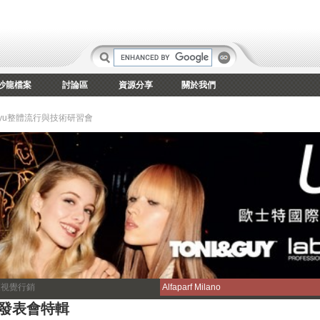
沙龍檔案
討論區
資源分享
關於我們
hoyu整體流行與技術研習會
森視覺行銷
Alfaparf Milano
 發表會特輯