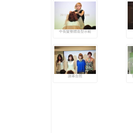
中長髮整體造型示範
謝幕合照