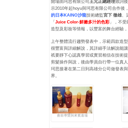
開場由珂思有限公司
王元正總經理
致詞後
示2010年起hoyu與珂思有限公司合
的日本KAINO沙龍
技術總監
宮下 徹雄
、
「
Juice Color-鮮嫩多汁的色彩
」，不受
造型及彩妝等情報，以豐富的舞台經驗，
上午整體流行趨勢發表中，示範四款造型
很豐富與詳細解說，其詳細手法解說能讓
祇要靜下心認真學習或實習相信在技術提
剪髮操作與說，後由學員自行帶一位真人
珂思接著在第二日到高雄分公司做發表與
界。
會前導覽與來賓進場