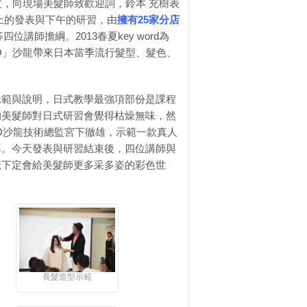
澀的中文，向現場美髮師致歡迎詞，鈴本 充樹表
早上的發表與下午的研習，由
擁有25家分店
等四位講師擔綱。2013春夏key word為
NO」沙龍帶來日本當季流行髮型、髮色、
示範與說明，日式教學最強項部份是課程
的美髮師對日式研習會覺得枯燥無味，然
O沙龍技術總監宮下徹雄，示範一款真人
導。今天發表與研習結束後，四位講師與
耘下定會給美髮師更多采多姿的彩色世
長髮造型示範