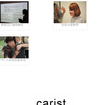
整體流行趨勢解析
彩妝示範教學
下午--小班制剪髮研習