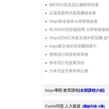
MASHU剪染流行趨勢研習會
白染黑新世代新商機發表會
Hoyu秋冬發表＆經營座談會
BLANCO亮彩髮妝秀 立即掌握最
Hoyu2014日本東京海外研習團-
hoyu東京海外研習團招募中
整體流行與技術研習會
秋冬流行色提案預告
日本式提升來客率計畫
hoyu學院 教育課程
(全部課程介紹)
Carist珂思 人力資源
(職缺列表-5筆)