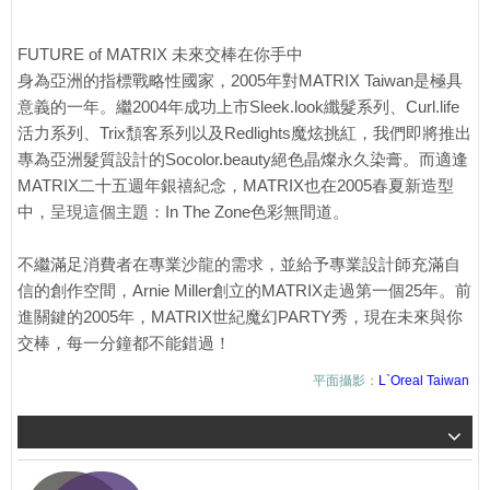
FUTURE of MATRIX 未來交棒在你手中
身為亞洲的指標戰略性國家，2005年對MATRIX Taiwan是極具
意義的一年。繼2004年成功上市Sleek.look纖髮系列、Curl.life
活力系列、Trix頹客系列以及Redlights魔炫挑紅，我們即將推出
專為亞洲髮質設計的Socolor.beauty絕色晶燦永久染膏。而適逢
MATRIX二十五週年銀禧紀念，MATRIX也在2005春夏新造型
中，呈現這個主題：In The Zone色彩無間道。
不繼滿足消費者在專業沙龍的需求，並給予專業設計師充滿自
信的創作空間，Arnie Miller創立的MATRIX走過第一個25年。前
進關鍵的2005年，MATRIX世紀魔幻PARTY秀，現在未來與你
交棒，每一分鐘都不能錯過！
平面攝影：
L`Oreal Taiwan