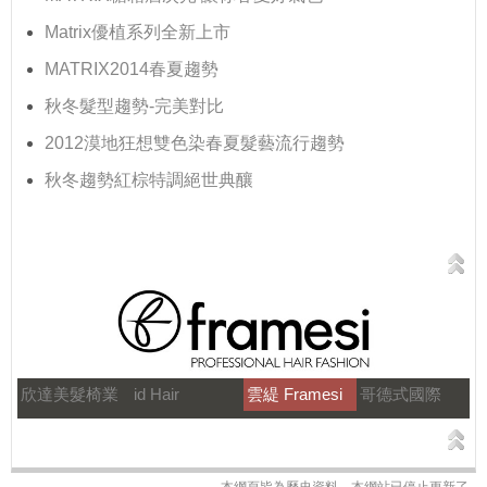
Matrix優植系列全新上市
MATRIX2014春夏趨勢
秋冬髮型趨勢-完美對比
2012漠地狂想雙色染春夏髮藝流行趨勢
秋冬趨勢紅棕特調絕世典釀
欣達美髮椅業
id Hair
雲緹 Framesi
哥德式國際