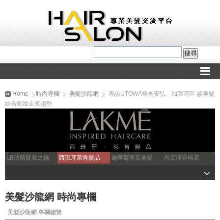
Home
時尚專欄
美髮沙龍網
專訪UTOWA橋本安弘、加藤亮臣-談美髮
結合彩妝走來趨勢
LB法國髮妝之鑰
西班牙萊肯髮品
施華蔻專業美髮
尚宏理容椅業
美髮沙龍網 時尚專欄
美髮沙龍網 專欄總覽