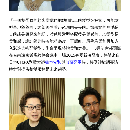
「一個鵝蛋臉的顧客當我們把她臉以上的髮型造好後，可能髮
型呈現蓬蓬的，頭部整體看起來圓圓長長的。如果她的眉毛是
尖的或是翹起來的話，妝感與髮型搭配後是兇感的。若髮型是
柔和感，設計師此時若能稍為改一下腮紅、眉毛為柔和再加入
色彩進去搭配髮型，則會呈現整體柔和之美。」3月初肯邦國際
在台南遠東飯店夥伴會議中一場2015春夏新妝發表，聘請來自
日本UTOWA彩妝大師
橋本安弘
與
加藤亮臣
時，接受沙龍網專訪
時針對提供整體服務是未來趨勢。