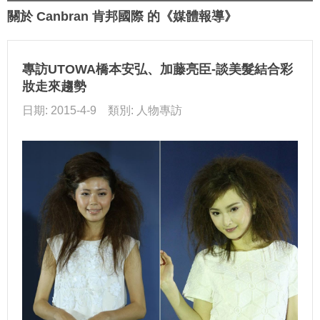
關於 Canbran 肯邦國際 的《媒體報導》
專訪UTOWA橋本安弘、加藤亮臣-談美髮結合彩
妝走來趨勢
日期: 2015-4-9 類別: 人物專訪