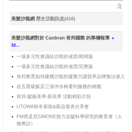
美髮沙龍網
歷史活動訊息(416)
美髮沙龍網對於 Canbran 肯邦國際 的專欄報導
＋
32...
一場多元性會議給沙龍的省思/精簡版
一場多元性會議給沙龍的省思/完整版
肯邦教育如何建構沙龍的凝聚力讓競爭品牌無法滲入
在五星級飯店三張沖水椅看到服務的精髓
肯邦-髮藝美學‧新視界 活動精彩片段
UTOWA秋冬新妝&新品發表分享會
PM席孟尼SIMONE致力染髮科學研究的教育者《人
物專訪》