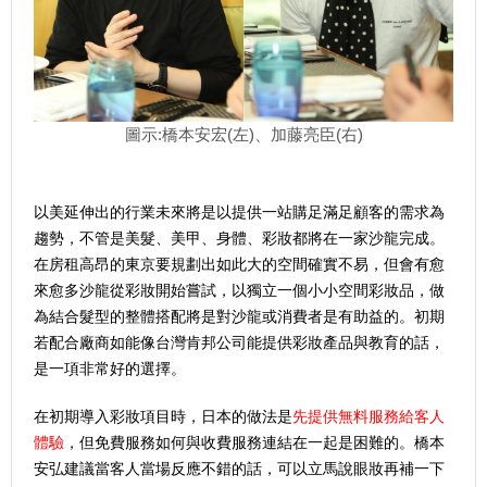
圖示:橋本安宏(左)、加藤亮臣(右)
以美延伸出的行業未來將是以提供一站購足滿足顧客的需求為
趨勢，不管是美髮、美甲、身體、彩妝都將在一家沙龍完成。
在房租高昂的東京要規劃出如此大的空間確實不易，但會有愈
來愈多沙龍從彩妝開始嘗試，以獨立一個小小空間彩妝品，做
為結合髮型的整體搭配將是對沙龍或消費者是有助益的。初期
若配合廠商如能像台灣肯邦公司能提供彩妝產品與教育的話，
是一項非常好的選擇。
在初期導入彩妝項目時，日本的做法是
先提供無料服務給客人
體驗
，但免費服務如何與收費服務連結在一起是困難的。橋本
安弘建議當客人當場反應不錯的話，可以立馬說眼妝再補一下