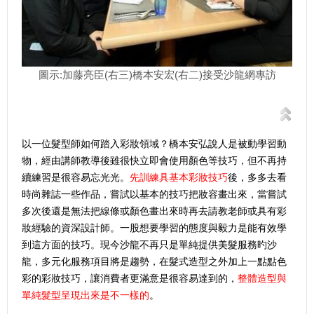
圖示:加藤亮臣(右三)橋本安宏(右二)接受沙龍網專訪
以一位髮型師如何踏入彩妝領域？橋本安弘說人是被動學習動
物，經由講師教導後雖很快立即會使用顏色等技巧，但不再持
續練習是很容易忘光光。
先訓練具基本彩妝技巧
後，多多去看
時尚雜誌一些作品，嘗試以基本的技巧把妝容畫出來，當嘗試
多次後還是無法把線條或顏色畫出來時再去請教老師或具有彩
妝經驗的資深設計師。一股想要學習的態度與毅力是能有效學
到這方面的技巧。現今沙龍不再只是單純提供美髮服務旳沙
龍，多元化服務項目將是趨勢，在髮式造型之外加上一點點色
彩的彩妝技巧，讓消費者更滿意是很容易達到的，
整體造型與
單純髮型呈現出來是不一樣的
。