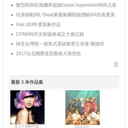
髮型師與吹風機界超跑Dyson supersonic時尚之夜
玩美移動與L’Oreal萊雅集團開啟體驗AR的真實美
Hair z83年度形象作品
CFMA時尚文創協會成立大會記錄
悼念台灣第一個英式系統教育引領者-龔德祥
2017台北國際造型藝術大賞預告
最新 3 本作品集
第三十屆BHA英..
2014.5.2..