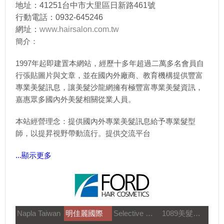
地址：41251台中市大里區日新路461號
行動電話：0932-645246
網址：
www.hairsalon.com.tw
簡介：
1997年起即建置本網站，經歷十多年超過二萬多名會員自
行張貼圖片與文章，並在國內外廠商、教育機構提供豐富
專業美髮訊息，讓美髮沙龍網擁有極豐富專業美髮資訊，
嘉惠眾多國內外美髮相關從業人員。
本站經營理念：提供國內外專業美髮訊息給予專業髮型
師，以提昇視野帶動流行。提供交流平台
...顯示更多
Napla Taiwan
明佳麗國際
Selective 雪樂媞
1089美髮教育團隊