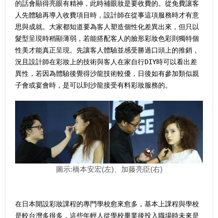
的話會顯得亮眼有精神，此時補眼妝是要收費的。從免費讓客
人先體驗再導入收費項目時，設計師在從事這項服務時才有意
思與成就。大家都知道要為客人塑造個性化差異出來，但只以
髮型呈現時稍顯薄弱，若能搭配客人的臉形彩妝色彩則獨特個
性美才能真正呈現。先讓客人體驗並感受勝過口頭上的推銷，
況且設計師在彩妝上的技術與客人在家自行DIY時可以看出差
異性，若因為體驗後覺得沙龍技術較優，日後如有參加類似親
子會或宴會時，是可以到沙龍接受有料彩妝服務的。
圖示:橋本安宏(左)、加藤亮臣(右)
在日本開設彩妝課程的專門學校愈來愈多，基本上課程與學校
是較台灣多很多，這些年輕人從學校畢業後投入職場時未來是