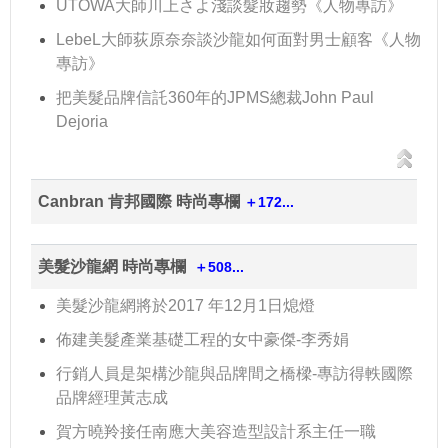
UTOWA大師川上さよ淺談髮妝趨勢《人物專訪》
LebeL大師荻原奈奈談沙龍如何面對男士顧客《人物
專訪》
把美髮品牌信託360年的JPMS總裁John Paul
Dejoria
Canbran 肯邦國際 時尚專欄
＋172...
美髮沙龍網 時尚專欄
＋508...
美髮沙龍網將於2017 年12月1日熄燈
佈建美髮產業基礎工程的女中豪傑-李秀娟
行銷人員是架構沙龍與品牌間之橋樑-專訪得軼國際
品牌經理黃志成
賀方曉羚接任南應大美容造型設計系主任一職