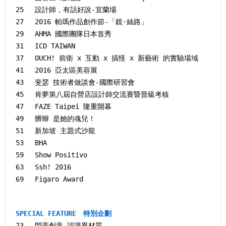
25 設計師，有話好說-宜蘭場
27 2016 帕瑪作品創作節-「鏡·絲路」
29 AHMA 國際團隊日本首秀
31 ICD TAIWAN
37 OUCH! 前衛 x 互動 x 搞怪 x 新藝術 的實驗場域
41 2016 亞太區美容展
43 斐瑟 技術者做談會-國際研習會
45 肯夢第八屆自營店設計師交流賽暨晉級考核
47 FAZE Taipei 隆重開幕
49 髒辮 是她的魂兒！
51 新加坡 主題式沙龍
53 BHA
59 Show Positivo
63 Ssh! 2016
69 Figaro Award
SPECIAL FEATURE 特別企劃
73 閃亮創意-認識異材質