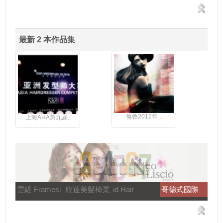
最新 2 本作品集
倫敦2012年 ..
上海AHA第九屆..
雲緹 Framesi
欣達美髮椅業
id Hair
哥德式國際