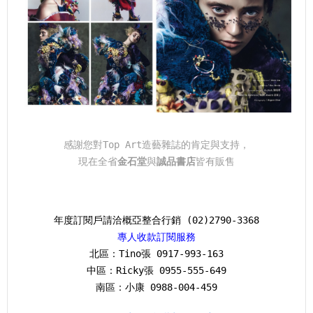
感謝您對Top Art造藝雜誌的肯定與支持，
現在全省
金石堂
與
誠品書店
皆有販售
年度訂閱戶請洽概亞整合行銷 (02)2790-3368
專人收款訂閱服務
北區：Tino張 0917-993-163
中區：Ricky張 0955-555-649
南區：小康 0988-004-459