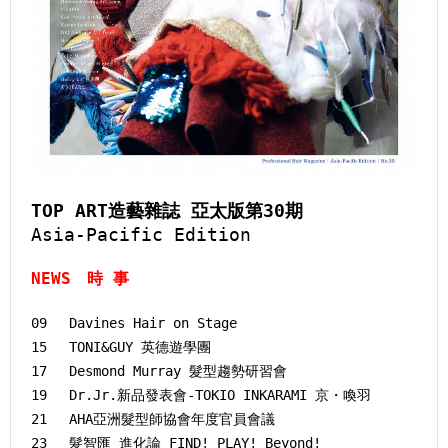
TOP ART造藝雜誌 亞太版第30期
Asia-Pacific Edition
NEWS 時 事
09 Davines Hair on Stage
15 TONI&GUY 英德遊學團
17 Desmond Murray 髮型趨勢研習會
19 Dr.Jr.新品發表會-TOKIO INKARAMI 京・喚羽
21 AHA亞洲髮型師協會年度官員會議
23 髮智匯 進化論 FIND! PLAY! Beyond!