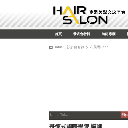
首頁
發表會特輯
時尚專欄
Home
設計師名錄
布萊恩Brian
Napla Taiwan
明
哥德式國際學院 講師