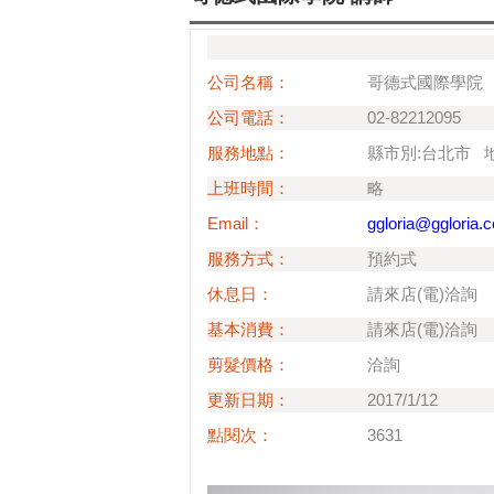
公司名稱：
哥德式國際學院
公司電話：
02-82212095
服務地點：
縣市別:台北市 地
上班時間：
略
Email：
ggloria@ggloria.
服務方式：
預約式
休息日：
請來店(電)洽詢
基本消費：
請來店(電)洽詢
剪髮價格：
洽詢
更新日期：
2017/1/12
點閱次：
3631