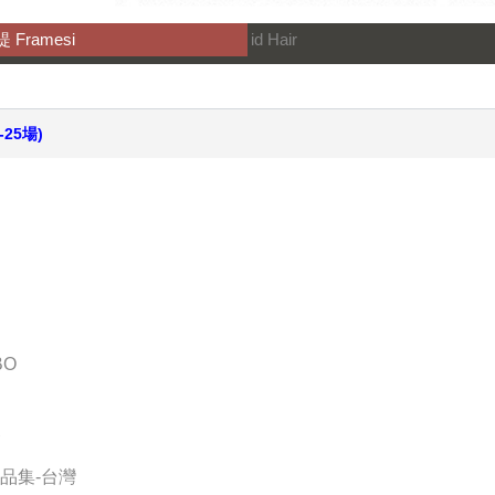
 Framesi
id Hair
25場)
BO
會
作品集-台灣