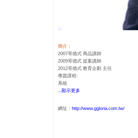
簡介
：
2007哥德式 商品講師
2009哥德式 提案講師
2012哥德式 教育企劃 主任
專題課程:
系統
...顯示更多
網址：
http://www.ggloria.com.tw/