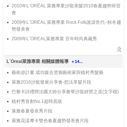
2010年L`ORÉAL 萊雅專業沙龍美髮2010春夏趨勢研習
會
2009年L`OREAL 萊雅專業 Rock Folk謠滾世代--秋冬趨
勢發表會
2009年L`OREAL萊雅專業 百年時尚典藏秀
L`Oreal萊雅專業 相關媒體報導
＋14...
藝術@計畫 成功媒合塗鴉藝術家與植村秀髮藝
萊雅2016沙龍發展分享會-想法享髮片段
巴黎卡詩禮聘法國大師分享奢華沙龍經營之道(文字檔)
植村秀首創No.1超時底妝
萊雅春夏發表秀片段
萊雅花漾摩卡雙色春夏趨勢發表會片段