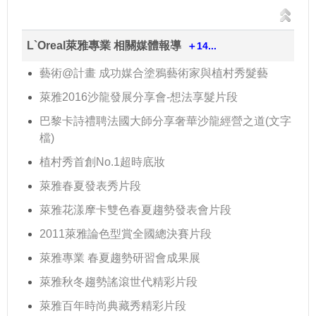
L`Oreal萊雅專業 相關媒體報導
＋14...
藝術@計畫 成功媒合塗鴉藝術家與植村秀髮藝
萊雅2016沙龍發展分享會-想法享髮片段
巴黎卡詩禮聘法國大師分享奢華沙龍經營之道(文字
檔)
植村秀首創No.1超時底妝
萊雅春夏發表秀片段
萊雅花漾摩卡雙色春夏趨勢發表會片段
2011萊雅論色型賞全國總決賽片段
萊雅專業 春夏趨勢研習會成果展
萊雅秋冬趨勢謠滾世代精彩片段
萊雅百年時尚典藏秀精彩片段