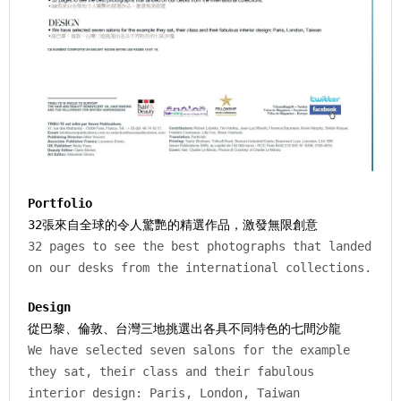
Portfolio
32張來自全球的令人驚艷的精選作品，激發無限創意
32 pages to see the best photographs that landed
on our desks from the international collections.
Design
從巴黎、倫敦、台灣三地挑選出各具不同特色的七間沙龍
We have selected seven salons for the example
they sat, their class and their fabulous
interior design: Paris, London, Taiwan