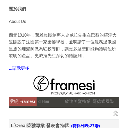
關於我們
About Us
西元1910年，萊雅集團創辦人史威拉先生在巴黎的羅浮大
道開設了法國第一家染髮學校，並聘請了一位服務過俄國
皇族的理髮師做為駐校導師，讓更多髮型師能夠體驗他所
發明的產品。史威拉先生深切的體認到，
...顯示更多
雲緹 Framesi
id Hair
欣達美髮椅業
哥德式國際
L`Oreal萊雅專業 發表會特輯
(特輯列表-27場)