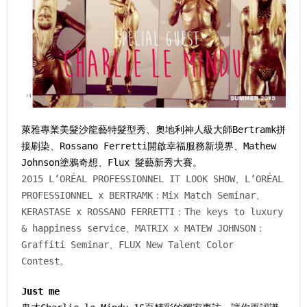
萊雅專業美髮沙龍藝特髮型秀、奧地利神人級大師Bertramk拼
接刷染、Rossano Ferretti開啟幸福服務新境界、Mathew
Johnson塗鴉奇想、Flux 髮藝新秀大賽。
2015 L’ORÉAL PROFESSIONNEL IT LOOK SHOW、L’ORÉAL
PROFESSIONNEL x BERTRAMK：Mix Match Seminar、
KERASTASE x ROSSANO FERRETTI：The keys to luxury
& happiness service、MATRIX x MATEW JOHNSON：
Graffiti Seminar、FLUX New Talent Color
Contest。
Just me