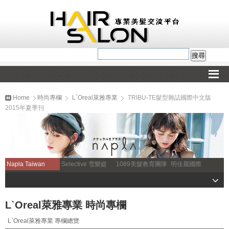
Home
時尚專欄
L`Oreal萊雅專業
TRIBU-TE髮型雜誌國際中文版
2015年夏季刊
Napla Taiwan
Selective 雪樂媞
1089美髮教育團隊
明佳麗國際
L`Oreal萊雅專業 時尚專欄
L`Oreal萊雅專業 專欄總覽